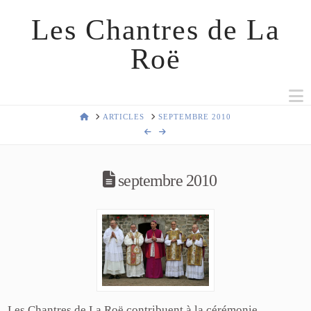
Les Chantres de La
Roë
N
HOME
ARTICLES
SEPTEMBRE 2010
septembre 2010
Les Chantres de La Roë contribuent à la cérémonie